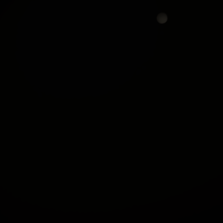
NHANG LÃO SƠN HOÀNG
NHANG LÃO ĐÀN HƯƠNG
ĐÀN HƯƠNG - 25.5CM -
TỰ NHIÊN – 25CM
HỘP 500G
xem chi tiết
xem chi tiết