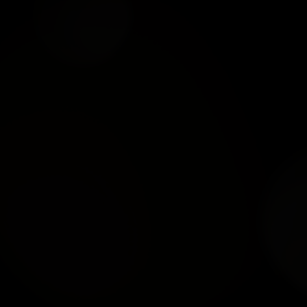
NHANG LÃO ĐÀN HƯƠNG
NHANG TÙY TÂM
TỰ NHIÊN – 39.5CM
NGUYÊN ĐÀN HƯƠNG -
33CM
xem chi tiết
xem chi tiết