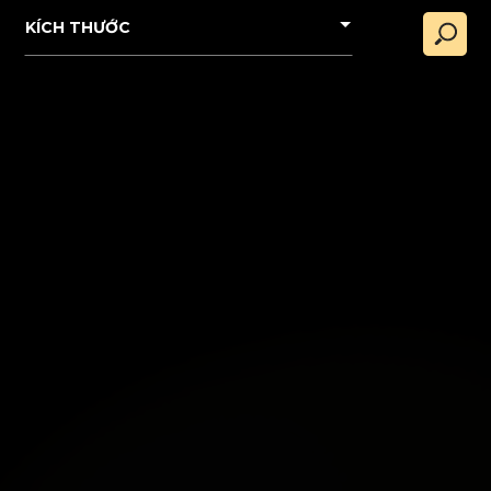
KÍCH THƯỚC
HỘP NHANG ĐÀN HƯƠNG
NHANG LÃO SƠN HOÀNG
THIỀN TUỆ CÔNG - 33 CM
ĐÀN HƯƠNG - 39CM -
HỘP 500G
xem chi tiết
xem chi tiết