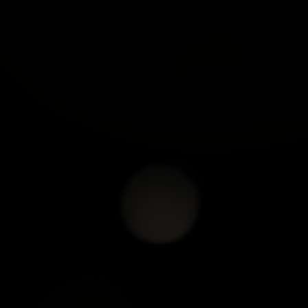
NHANG TÙY TÂM
NHANG TÙY TÂM
NGUYÊN ĐÀN HƯƠNG -
NGUYÊN ĐÀN HƯƠNG -
25.5CM
39.5 CM
xem chi tiết
xem chi tiết