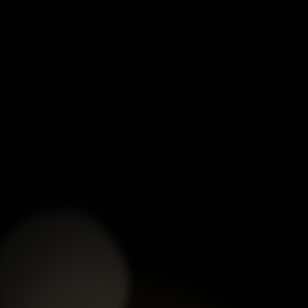
NHANG CÂY CÁT TƯỜNG
HỘP NHANG LÃO SƠN
VÂN ĐÀN HƯƠNG 33 CM
ĐÀN HƯƠNG 20 CM
xem chi tiết
xem chi tiết
HỘP GỖ NHANG ĐÀN
HỘP GỖ NHANG ĐÀN
HƯƠNG CÔNG PHẨM ĐẾ
HƯƠNG CÔNG PHẨM ĐẾ
VƯƠNG 33 CM
VƯƠNG 25.5 CM