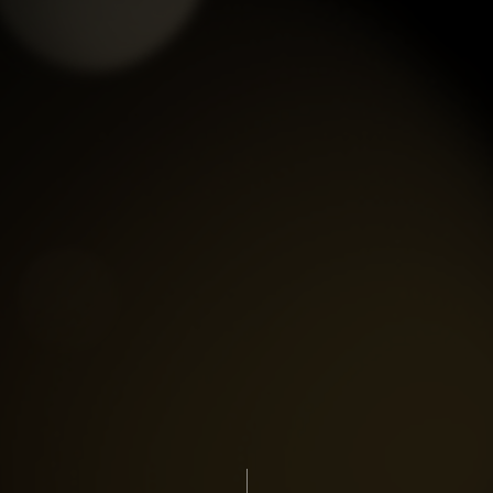
xem chi tiết
xem chi tiết
NHANG ĐÀN HƯƠNG
NHANG ĐÀN HƯƠNG LỤC
KHÔNG KHÓI 500G
GIÁC PHẬT TỰ
xem chi tiết
xem chi tiết