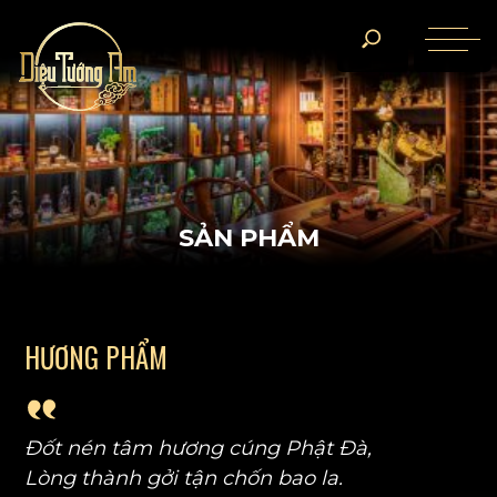
S
Ả
N
P
H
Ẩ
M
Hương Phẩm
H
Ư
Ơ
N
G
P
H
Ẩ
M
Đốt nén tâm hương cúng Phật Đà,
Lòng thành gởi tận chốn bao la.