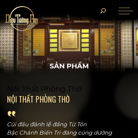
S
Ả
N
P
H
Ẩ
M
Nội Thất Phòng Thờ
N
Ộ
I
T
H
Ấ
T
P
H
Ò
N
G
T
H
Ờ
Cúi đầu đảnh lễ đấng Từ Tôn
Bậc Chánh Biến Tri đáng cúng dường