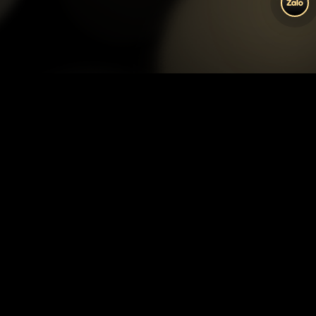
ĐĂNG KÝ NHẬN TƯ VẤN
Tên đầy đủ (*)