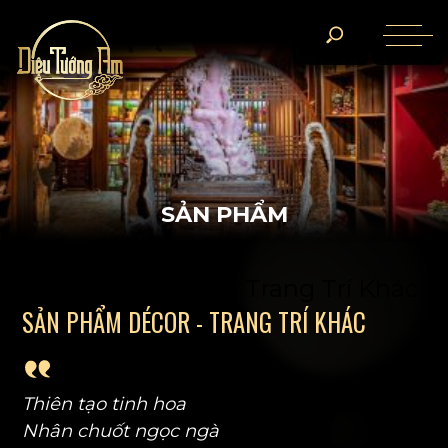
S
Ả
N
P
H
Ẩ
M
Sản Phẩm DéCor - Trang Trí Khác
S
Ả
N
P
H
Ẩ
M
D
É
C
O
R
-
T
R
A
N
G
T
R
Í
K
H
Á
C
Thiên tạo tinh hoa
Nhân chuốt ngọc ngà