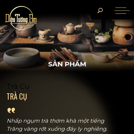
S
Ả
N
P
H
Ẩ
M
Trà Cụ
T
R
À
C
Ụ
Nhấp ngụm trà thơm khà một tiếng
Trăng vàng rớt xuống đáy ly nghiêng.