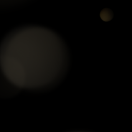
VÒNG TAY THẠCH ANH
CHUỖI HẠT THẠCH ANH
CHU
TÓC ĐEN 5.5 MM
xem chi tiết
xem chi tiết