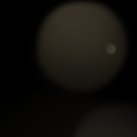
PHỤ KIỆN THẠCH ANH
VÒNG TAY CHUỖI MINA
TRẮNG KHẮC ÂM-02
GIÀ TRÒN PHỐI MINA GIÀ
ĐỒNG TÂM KẾT
xem chi tiết
xem chi tiết
PHỤ KIỆN CON CÔNG
QUAN ÂM THẠCH ANH
THẠCH ANH TRẮNG
TRẮNG KHẮC ÂM-07
KHẮC ÂM-02
xem chi tiết