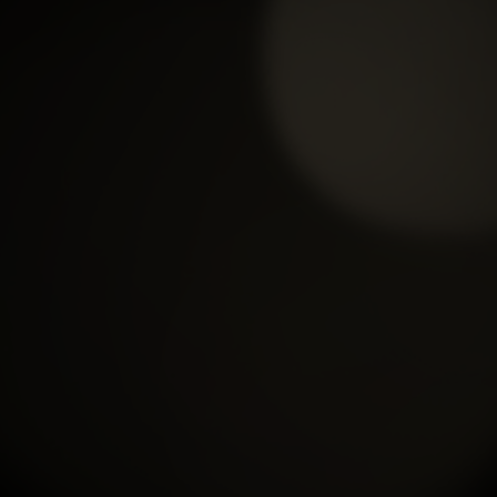
xem chi tiết
PHỤ KIỆN ĐẠI BÀNG
PHỤ KIỆN PHƯỢNG
THẠCH ANH TRẮNG
HOÀNG THẠCH ANH
KHẮC ÂM-01
TRẮNG KHẮC ÂM-03
xem chi tiết
xem chi tiết