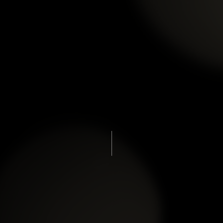
PHỤ KIỆN MẶT ÔNG THỌ
DÂY TREO CẨM THẠCH
THẠCH ANH TRẮNG-01
LỚN
xem chi tiết
xem chi tiết