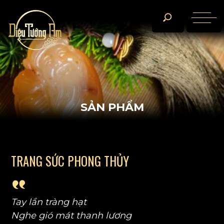
S
Ả
N
P
H
Ẩ
M
Trang Sức Phong thủy
T
R
A
N
G
S
Ứ
C
P
H
O
N
G
T
H
Ủ
Y
Tay lần tràng hạt
Nghe gió mát thanh lương