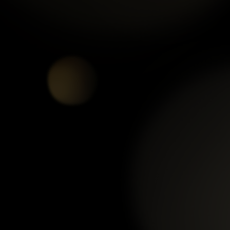
PHỤ KIỆN TỲ HƯU THẠCH
PHỤ KIỆN MẶT LÝ NGƯ
ANH TRẮNG-01
HÓA LONG-01
xem chi tiết
xem chi tiết