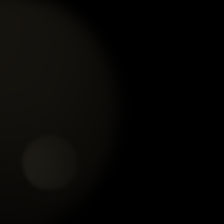
VÒNG TAY THẠCH ANH
VÒNG TAY THẠCH ANH
HỒ LÔ KIM BẢO
ƯU LINH RÊU TAM BẢO
xem chi tiết
xem chi tiết