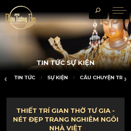
TIN TỨC
SỰ KIỆN
CÂU CHUYỆN TRÀ ĐÀM
D
T
I
N
T
Ứ
C
S
Ự
K
I
Ệ
N
TIN TỨC
SỰ KIỆN
CÂU CHUYỆN TRÀ 
THIẾT TRÍ GIAN THỜ TƯ GIA -
NÉT ĐẸP TRANG NGHIÊM NGÔI
NHÀ VIỆT