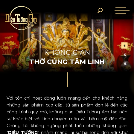
KHÔNG GIAN THỜ PHẬT
KHÔNG GIAN THỜ GIA TI
01
K
H
Ô
N
G
G
I
A
N
02
T
H
Ờ
C
Ú
N
G
T
Â
M
L
I
N
H
03
Với tôn chỉ hoạt động luôn mang đến cho khách hàng
những sản phẩm cao cấp, từ sản phẩm đơn lẻ đến các
công trình quy mô, không gian Diệu Tướng Am tạo nên
sự khác biệt với tính chuyên môn và thẩm mỹ độc đáo.
Chúng tôi không ngừng phát triển những không gian
"
DIỆU TƯỚNG
" nhằm mang lại sự hài lòng đến với Chư