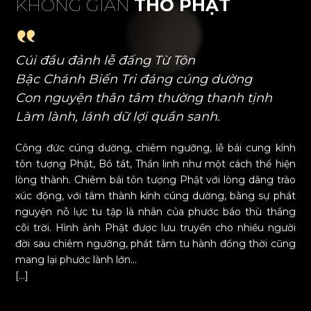
K
H
Ô
N
G
G
I
A
N
T
H
Ờ
P
H
Ậ
T
Cúi đầu đảnh lễ đấng Từ Tôn
Bậc Chánh Biến Tri đáng cúng dường
Con nguyện thân tâm thường thanh tịnh
Làm lành, lánh dữ lợi quần sanh.
Công đức cúng dường, chiêm ngưỡng, lễ bái cung kính
tôn tượng Phật, Bồ tát, Thần linh như một cách thể hiện
lòng thành. Chiêm bái tôn tượng Phật với lòng dâng trào
xúc động, với tâm thành kính cúng dường, bằng sự phát
nguyện nỗ lực tu tập là nhân của phước báo thù thắng
cõi trời. Hình ảnh Phật được lưu truyền cho nhiều người
đời sau chiêm ngưỡng, phát tâm tu hành đồng thời cũng
mang lại phước lành lớn...
[...]