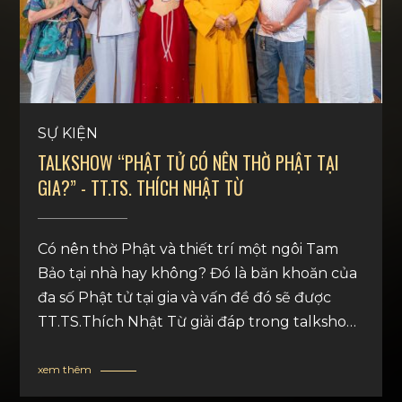
SỰ KIỆN
TALKSHOW “PHẬT TỬ CÓ NÊN THỜ PHẬT TẠI
GIA?” - TT.TS. THÍCH NHẬT TỪ
Có nên thờ Phật và thiết trí một ngôi Tam
Bảo tại nhà hay không? Đó là băn khoăn của
đa số Phật tử tại gia và vấn đề đó sẽ được
TT.TS.Thích Nhật Từ giải đáp trong talkshow
“Phật tử có nên thờ Phật tại gia?”. Với vai trò
là đơn vị đồng hành, trợ duyên và là địa điểm
xem thêm
ghi hình cho talkshow, Diệu Tướng Am vô