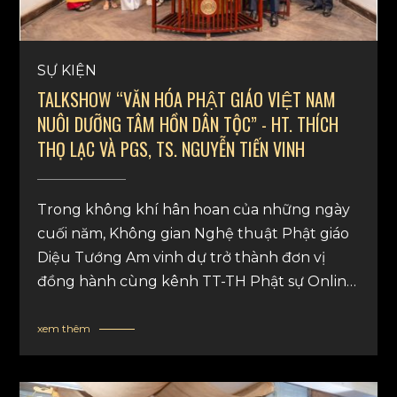
SỰ KIỆN
TALKSHOW “VĂN HÓA PHẬT GIÁO VIỆT NAM
NUÔI DƯỠNG TÂM HỒN DÂN TỘC” - HT. THÍCH
THỌ LẠC VÀ PGS, TS. NGUYỄN TIẾN VINH
Trong không khí hân hoan của những ngày
cuối năm, Không gian Nghệ thuật Phật giáo
Diệu Tướng Am vinh dự trở thành đơn vị
đồng hành cùng kênh TT-TH Phật sự Online
ghi hình cho talkshow “Văn hóa phật giáo
Việt Nam nuôi dưỡng tâm hồn dân tộc”. Buổi
xem thêm
tọa đàm có sự tham dự của HT. Thích Thọ
Lạc và PGS. TS Nguyễn Tiến Vinh.