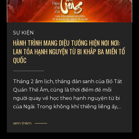
SỰ KIỆN
HÀNH TRÌNH MANG DIỆU TƯỚNG HIỆN NƠI NƠI:
LAN TỎA HẠNH NGUYỆN TỪ BI KHẮP BA MIỀN TỔ
QUỐC
Tháng 2 âm lịch, tháng đản sanh của Bồ Tát
Quán Thế Âm, cũng là thời điểm để mỗi
người quay về học theo hạnh nguyện từ bi
của Ngài. Trong không khí thiêng liêng ấy,
Diệu Tướng Am đã thực hiện một hành trình
đặc biệt - hành trình “mang Diệu Tướng hiện
xem thêm
nơi nơi”, lan toả năng lượng an lạc khắp ba