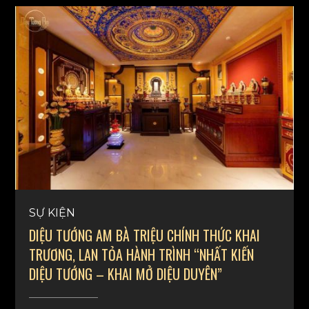
miền đất nước.
SỰ KIỆN
DIỆU TƯỚNG AM BÀ TRIỆU CHÍNH THỨC KHAI
TRƯƠNG, LAN TỎA HÀNH TRÌNH “NHẤT KIẾN
DIỆU TƯỚNG – KHAI MỞ DIỆU DUYÊN”