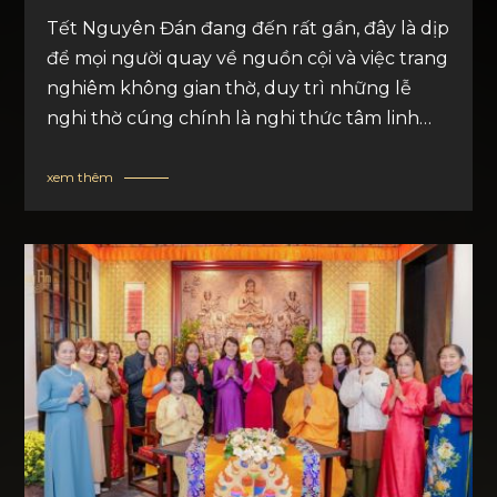
Tết Nguyên Đán đang đến rất gần, đây là dịp
để mọi người quay về nguồn cội và việc trang
nghiêm không gian thờ, duy trì những lễ
nghi thờ cúng chính là nghi thức tâm linh
thấm đượm tinh thần nhân văn của người
Việt.
xem thêm