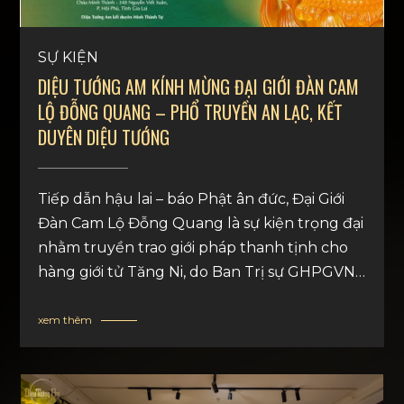
SỰ KIỆN
DIỆU TƯỚNG AM KÍNH MỪNG ĐẠI GIỚI ĐÀN CAM
LỘ ĐỖNG QUANG – PHỔ TRUYỀN AN LẠC, KẾT
DUYÊN DIỆU TƯỚNG
Tiếp dẫn hậu lai – báo Phật ân đức, Đại Giới
Đàn Cam Lộ Đỗng Quang là sự kiện trọng đại
nhằm truyền trao giới pháp thanh tịnh cho
hàng giới tử Tăng Ni, do Ban Trị sự GHPGVN
tỉnh Gia Lai tổ chức.
xem thêm