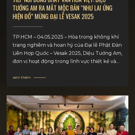
TƯỚNG AM RA MẮT MỘC BẢN “NHƯ LAI ỨNG
HIỆN ĐỒ” MỪNG ĐẠI LỄ VESAK 2025
TP.HCM – 04.05.2025 – Hòa trong không khí
trang nghiêm và hoan hỷ của Đại lễ Phật Đản
Liên Hợp Quốc – Vesak 2025, Diệu Tướng Am,
đơn vị hoạt động trong lĩnh vực thiết kế và
thiết trí không gian văn hóa Phật giáo, đã
long trọng tổ chức lễ khai mạc Tuần lễ Triển
xem thêm
lãm & Trải nghiệm “Tinh hoa Mộc bản Thanh
Liễu” và ra mắt mộc bản Trùng san “Như Lai
Ứng Hiện Đồ”.