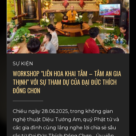
SỰ KIỆN
WORKSHOP "LIÊN HOA KHAI TÂM – TÂM AN GIA
THỊNH" VỚI SỰ THAM DỰ CỦA ĐẠI ĐỨC THÍCH
ĐỒNG CHƠN
Chiều ngày 28.06.2025, trong không gian
nghệ thuật Diệu Tướng Am, quý Phật tử và
các gia đình cùng lắng nghe lời chia sẻ sâu
sắc từ Đại Đức Thích Đồng Chơn - Ủy viên