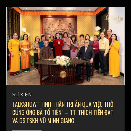
cùng hoan hỷ khi đón tiếp TT.TS.Thích Nhật
Từ cùng các Phật tự tham dự chương trình.
SỰ KIỆN
TALKSHOW “TINH THẦN TRI ÂN QUA VIỆC THỜ
CÚNG ÔNG BÀ TỔ TIÊN” – TT. THÍCH TIẾN ĐẠT
VÀ GS.TSKH VŨ MINH GIANG