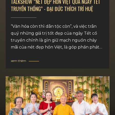
TALKSHOW “NÉT ĐẸP HỒN VIỆT QUA NGÀY TẾT
TRUYỀN THỐNG” - ĐẠI ĐỨC THÍCH TRÍ HUỆ
“Văn hóa còn thì dân tộc còn”, và việc trân
quý những giá trị tốt đẹp của ngày Tết cổ
truyền chính là gìn giữ mạch nguồn chảy
mãi của nét đẹp hồn Việt, là góp phần phát
huy bản sắc văn hóa dân tộc, khiến cho mỗi
người thêm yêu quê hương, đất nước.
xem thêm