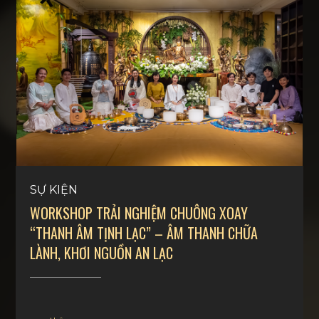
SỰ KIỆN
WORKSHOP TRẢI NGHIỆM CHUÔNG XOAY
“THANH ÂM TỊNH LẠC” – ÂM THANH CHỮA
LÀNH, KHƠI NGUỒN AN LẠC