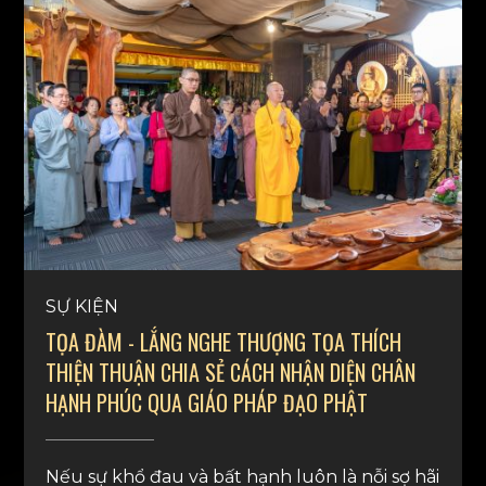
SỰ KIỆN
TỌA ĐÀM - LẮNG NGHE THƯỢNG TỌA THÍCH
THIỆN THUẬN CHIA SẺ CÁCH NHẬN DIỆN CHÂN
HẠNH PHÚC QUA GIÁO PHÁP ĐẠO PHẬT
Nếu sự khổ đau và bất hạnh luôn là nỗi sợ hãi