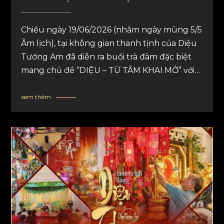
Chiều ngày 19/06/2026 (nhằm ngày mùng 5/5
Âm lịch), tại không gian thanh tịnh của Diệu
Tướng Am đã diễn ra buổi trà đàm đặc biệt
mang chủ đề “DIỆU – TỪ TÂM KHAI MỞ” với
sự chia sẻ của Sư Giác Nguyên (Sư Toại
Khanh).
xem thêm