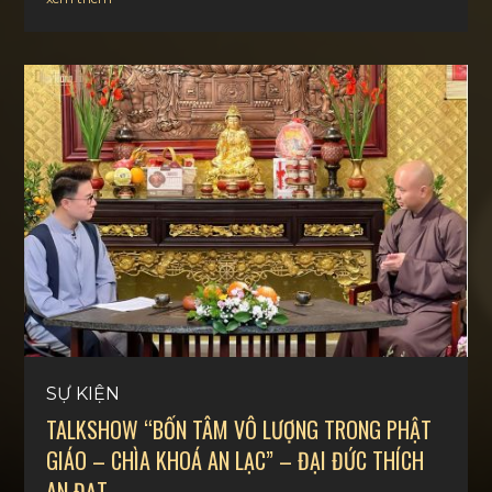
SỰ KIỆN
TALKSHOW “BỐN TÂM VÔ LƯỢNG TRONG PHẬT
GIÁO – CHÌA KHOÁ AN LẠC” – ĐẠI ĐỨC THÍCH
AN ĐẠT