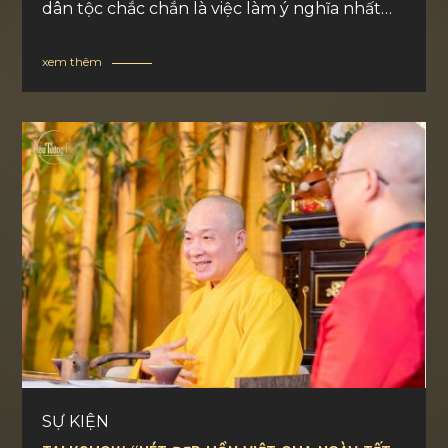
dân tộc chắc chắn là việc làm ý nghĩa nhất
để đón một năm mới vạn sự hanh thông,
hạnh phúc an lạc.
xem thêm
SỰ KIỆN