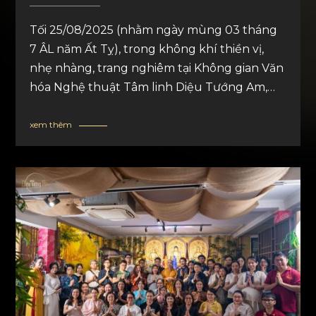
Tối 25/08/2025 (nhằm ngày mùng 03 tháng
7 ÂL năm Ất Tỵ), trong không khí thiền vị,
nhẹ nhàng, trang nghiêm tại Không gian Văn
hóa Nghệ thuật Tâm linh Diệu Tướng Am,
Đêm hoa đăng “Kết Duyên Hiếu Đạo’’ đã
được tổ chức thành công tốt đẹp, với sự hiện
xem thêm
diện trang nghiêm của chư Tôn đức, quý
khách mời, cùng đông đảo quý Phật tử hữu
duyên.