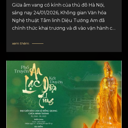
Giữa âm vang cổ kính của thủ đô Hà Nội,
sáng nay 24/01/2026, Không gian Văn hóa
Nghệ thuật Tâm linh Diệu Tướng Am đã
chính thức khai trương và đi vào vận hành cơ
sở mới tại 252 Bà Triệu, Hai Bà Trưng, Hà Nội,
đánh dấu bước tiến quan trọng và đầy cảm
xem thêm
xúc trên hành trình lan tỏa những tinh hoa
nghệ thuật Phật giáo và giá trị văn hóa tâm
linh truyền thống.