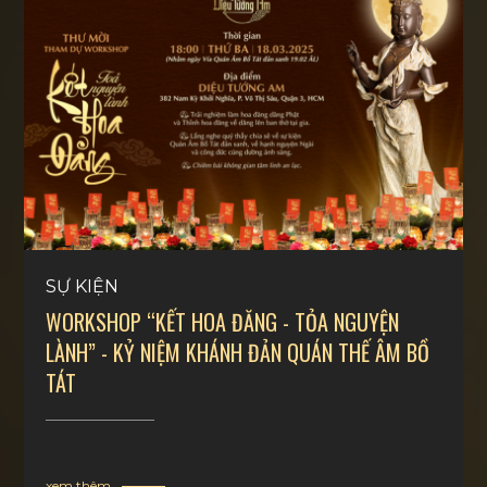
SỰ KIỆN
WORKSHOP “KẾT HOA ĐĂNG - TỎA NGUYỆN
LÀNH” - KỶ NIỆM KHÁNH ĐẢN QUÁN THẾ ÂM BỒ
TÁT
xem thêm