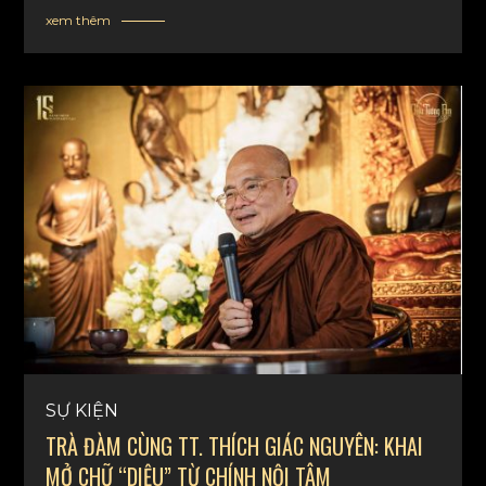
xem thêm
SỰ KIỆN
TRÀ ĐÀM CÙNG TT. THÍCH GIÁC NGUYÊN: KHAI
MỞ CHỮ “DIỆU” TỪ CHÍNH NỘI TÂM