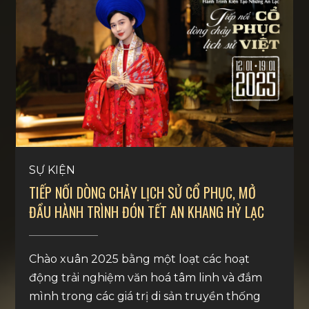
SỰ KIỆN
TIẾP NỐI DÒNG CHẢY LỊCH SỬ CỔ PHỤC, MỞ
ĐẦU HÀNH TRÌNH ĐÓN TẾT AN KHANG HỶ LẠC
Chào xuân 2025 bằng một loạt các hoạt
động trải nghiệm văn hoá tâm linh và đắm
mình trong các giá trị di sản truyền thống