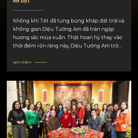
Không khí Tết đã tưng bừng khắp đất trời và
không gian Diệu Tướng Am đã tràn ngập
hương sắc mùa xuân. Thật hoan hỷ thay vào
thời điểm rộn ràng này, Diệu Tướng Am trở
thành địa điểm ghi hình cho talkshow “Bốn
Tâm Vô Lượng trong Phật Giáo – Chìa khóa
xem thêm
An Lạc” và tiếp đón Đại Đức Thích An Đạt
cùng MC nổi tiếng Lê Anh tham dự.
Talkshow nằm trong chuỗi chương trình
Dưới Bóng Bồ Đề của kênh Truyền hình An
Viên.