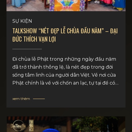
SỰ KIỆN
TALKSHOW “NÉT ĐẸP LỄ CHÙA ĐẦU NĂM” – ĐẠI
ĐỨC THÍCH VẠN LỢI
Đi chùa lễ Phật trong những ngày đầu năm
đã trở thành thông lệ, là nét đẹp trong đời
sống tâm linh của người dân Việt. Về nơi cửa
Phật chính là về với chốn an lạc, tự tại để có
thể buông bỏ phiền muộn âu lo của năm cũ,
cùng đón năm mới nhiều bình an.
xem thêm