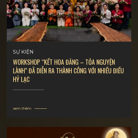
SỰ KIỆN
WORKSHOP “KẾT HOA ĐĂNG – TỎA NGUYỆN
LÀNH” ĐÃ DIỄN RA THÀNH CÔNG VỚI NHIỀU ĐIỀU
HỶ LẠC
xem thêm