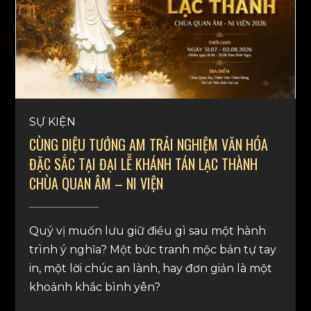
SỰ KIỆN
CÙNG DIỆU TƯỚNG AM TRẢI NGHIỆM VĂN HÓA
ĐẶC SẮC TẠI ĐẠI LỄ KHÁNH TÁN LẠC THÀNH
CHÙA QUAN ÂM – NI VIỆN
Quý vị muốn lưu giữ điều gì sau một hành
trình ý nghĩa? Một bức tranh mộc bản tự tay
in, một lời chúc an lành, hay đơn giản là một
khoảnh khắc bình yên?