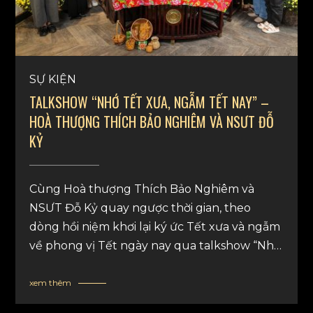
SỰ KIỆN
TALKSHOW “NHỚ TẾT XƯA, NGẪM TẾT NAY” –
HOÀ THƯỢNG THÍCH BẢO NGHIÊM VÀ NSƯT ĐỖ
KỶ
Cùng Hoà thượng Thích Bảo Nghiêm và
NSƯT Đỗ Kỷ quay ngược thời gian, theo
dòng hồi niệm khơi lại ký ức Tết xưa và ngẫm
về phong vị Tết ngày nay qua talkshow “Nhớ
Tết xưa, ngẫm Tết nay”. Diệu Tướng Am vô
cùng hoan hỷ được trợ duyên và trở thành
xem thêm
địa điểm ghi hình cho chương trình.