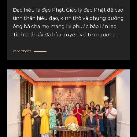
Đạo hiếu là đạo Phật. Giáo lý đạo Phật đề cao
tinh thần hiếu đạo, kính thờ và phụng dưỡng
ông bà cha mẹ mang lại phước báo lớn lao.
Tinh thần ấy đã hòa quyện với tín ngưỡng
thờ cúng tổ tiên của người Việt và trở thành
nếp sống đạo đức được lưu truyền ngàn đời
xem thêm
trong dòng chảy của văn hóa dân tộc. Cả vũ
trụ quan và nhân sinh quan của người Việt
đều bắt đầu bằng chữ Ân.