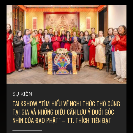
SỰ KIỆN
TALKSHOW “TÌM HIỂU VỀ NGHI THỨC THỜ CÚNG
TẠI GIA VÀ NHỮNG ĐIỀU CẦN LƯU Ý DƯỚI GÓC
NHÌN CỦA ĐẠO PHẬT” – TT. THÍCH TIẾN ĐẠT