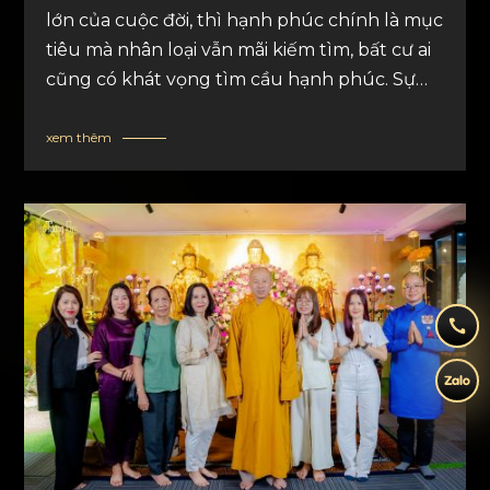
lớn của cuộc đời, thì hạnh phúc chính là mục
tiêu mà nhân loại vẫn mãi kiếm tìm, bất cư ai
cũng có khát vọng tìm cầu hạnh phúc. Sự
xuất hiện của Đức Phật ở thế gian cùng các
giáo pháp Phật giáo không ngoài mục tiêu
xem thêm
đem lại an lạc, hạnh phúc cho chư thiên và
loài người.