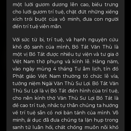
một lưỡi gươm dương lên cao, biểu trưng
cho lưỡi gươm trí tuệ, chặt đứt những xiềng
xích trói buột của vô minh, đưa con người
đến trí tuệ viên mãn.
Với sức từ bi, trí tuệ, và hạnh nguyện cứu
khổ độ sanh của mình, Bồ Tát Văn Thù là
một vị Bồ Tát được nhiều tự viện và tư gia ở
Việt Nam thờ phụng và kính lễ. Hằng năm,
vào ngày mùng 4 tháng Tư âm lịch, tín đồ
Phật giáo Việt Nam thường tổ chức lễ vía,
tưởng niệm Ngài Văn Thù Sư Lợi. Bồ Tát Văn
Thù Sư Lợi là vị Bồ Tát điển hình của trí tuệ,
cho nên kính thờ Văn Thù Sư Lợi Bồ Tát là
đề cao trí tuệ, nhắc tự thân chúng ta hướng
về trí tuệ sẵn có nơi bản tánh của mình. Vô
minh, ái dục đã đưa chúng ta lặn hụp trong
sanh tử luân hồi, chất chồng muôn nỗi khổ