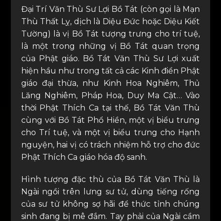
Đại Trí Văn Thù Sư Lợi Bồ Tát (còn gọi là Mạn
Thù Thất Lỵ, dịch là Diệu Đức hoặc Diệu Kiết
Tường) là vị Bồ Tát tượng trưng cho trí tuệ,
là một trong những vị Bồ Tát quan trọng
của Phật giáo. Bồ Tát Văn Thù Sư Lợi xuất
hiện hầu như trong tất cả các Kinh điển Phật
giáo đại thừa, như Kinh Hoa Nghiêm, Thủ
Lăng Nghiêm, Pháp Hoa, Duy Ma Cật… Vào
thời Phật Thích Ca tại thế, Bồ Tát Văn Thù
cùng với Bồ Tát Phổ Hiền, một vị biểu trưng
cho Trí tuệ, và một vị biểu trưng cho Hạnh
nguyện, hai vị có trách nhiệm hỗ trợ cho đức
Phật Thích Ca giáo hóa độ sanh.
Hình tượng đặc thù của Bồ Tát Văn Thù là
Ngài ngồi trên lưng sư tử, dùng tiếng rống
của sư tử không sợ hãi để thức tỉnh chúng
sinh đang bị mê đắm. Tay phải của Ngài cầm