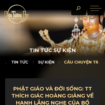
TIN TỨC
SỰ KIỆN
CÂU CHUYỆN TRÀ ĐÀM
D
T
I
N
T
Ứ
C
S
Ự
K
I
Ệ
N
TIN TỨC
SỰ KIỆN
CÂU CHUYỆN TRÀ 
PHẬT GIÁO VÀ ĐỜI SỐNG: TT
THÍCH GIÁC HOÀNG GIẢNG VỀ
HẠNH LẮNG NGHE CỦA BỒ