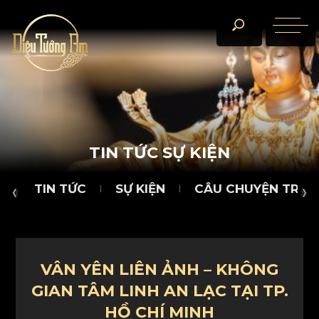
TIN TỨC
SỰ KIỆN
CÂU CHUYỆN TRÀ ĐÀM
D
T
I
N
T
Ứ
C
S
Ự
K
I
Ệ
N
TIN TỨC
SỰ KIỆN
CÂU CHUYỆN TRÀ 
VÂN YÊN LIÊN ẢNH – KHÔNG
GIAN TÂM LINH AN LẠC TẠI TP.
HỒ CHÍ MINH