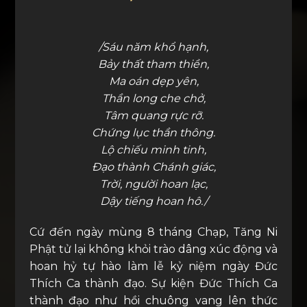
/Sáu năm khổ hạnh,
Bảy thất tham thiền,
Ma oán dẹp yên,
Thần long che chở,
Tâm quang rực rỡ.
Chứng lục thần thông.
Lộ chiếu minh tinh,
Đạo thành Chánh giác,
Trời, người hoan lạc,
Dậy tiếng hoan hô./
Cứ đến ngày mùng 8 tháng Chạp, Tăng Ni
Phật tử lại không khỏi trào dâng xúc động và
hoan hỷ tự hào làm lễ kỷ niệm ngày Đức
Thích Ca thành đạo. Sự kiện Đức Thích Ca
thành đạo như hồi chuông vang lên thức