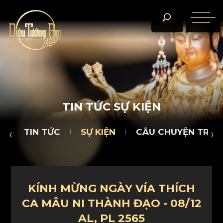
TIN TỨC
SỰ KIỆN
CÂU CHUYỆN TRÀ ĐÀM
D
T
I
N
T
Ứ
C
S
Ự
K
I
Ệ
N
TIN TỨC
SỰ KIỆN
CÂU CHUYỆN TRÀ 
KÍNH MỪNG NGÀY VÍA THÍCH
CA MÂU NI THÀNH ĐẠO - 08/12
AL, PL 2565