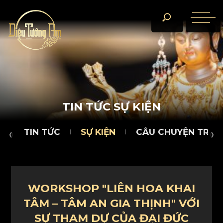
TIN TỨC
SỰ KIỆN
CÂU CHUYỆN TRÀ ĐÀM
D
T
I
N
T
Ứ
C
S
Ự
K
I
Ệ
N
TIN TỨC
SỰ KIỆN
CÂU CHUYỆN TRÀ 
WORKSHOP "LIÊN HOA KHAI
TÂM – TÂM AN GIA THỊNH" VỚI
SỰ THAM DỰ CỦA ĐẠI ĐỨC