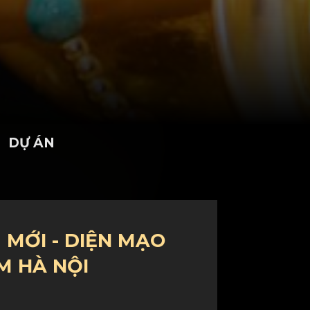
DỰ ÁN
 MỚI - DIỆN MẠO
M HÀ NỘI