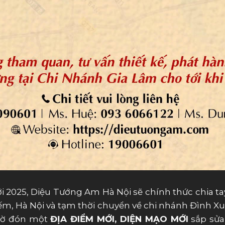
i 2025, Diệu Tướng Am Hà Nội sẽ chính thức chia tay
ếm, Hà Nội và tạm thời chuyển về chi nhánh Đình Xu
chờ đón một
ĐỊA ĐIỂM MỚI, DIỆN MẠO MỚI
sắp sửa 