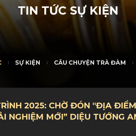
T
I
N
T
Ứ
C
S
Ự
K
I
Ệ
N
C
SỰ KIỆN
CÂU CHUYỆN TRÀ ĐÀM
TRÌNH 2025: CHỜ ĐÓN "ĐỊA ĐIỂM
RẢI NGHIỆM MỚI” DIỆU TƯỚNG A