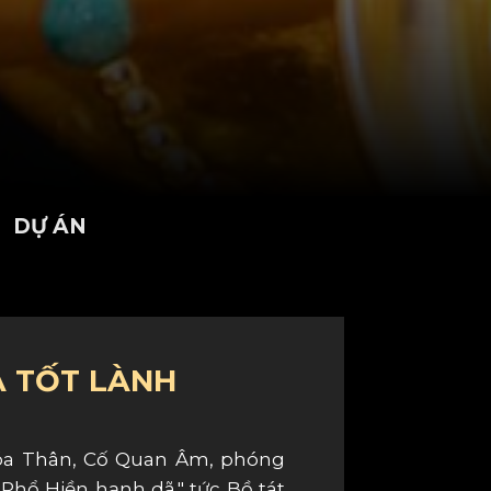
DỰ ÁN
A TỐT LÀNH
Hóa Thân, Cố Quan Âm, phóng
Phổ Hiền hạnh dã." tức Bồ tát