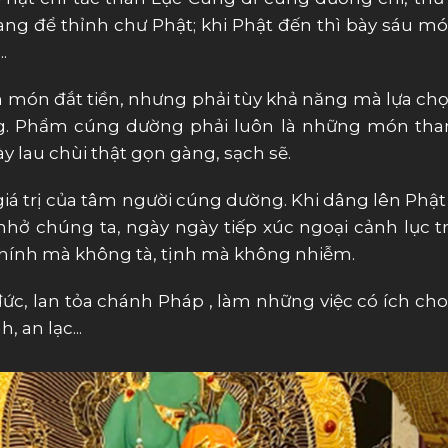
g để thỉnh chư Phật; khi Phật đến thì bày sáu m
.
ón đắt tiền, nhưng phải tùy khả năng mà lựa chọn
. Phẩm cúng dường phải luôn là những món thanh
y lau chùi thật gọn gàng, sạch sẽ.
 giá trị của tâm người cúng dường. Khi dâng lên P
nhở chúng ta, ngày ngày tiếp xúc ngoại cảnh lục 
chính mà không tà, tịnh mà không nhiễm.
đức, lan tỏa chánh Pháp , làm những việc có ích cho 
, an lạc...