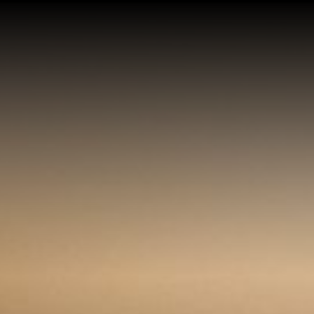
N TỨC
SỰ KIỆN
CÂU CHUYỆN TRÀ ĐÀM
DỰ