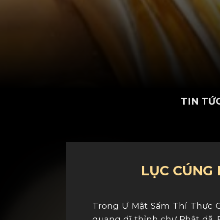
TIN TỨ
LỤC CÚNG 
Trong Ư Mật Sấm Thí Thực C
quang dĩ thỉnh chư Phật dã. 