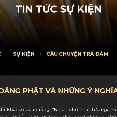
T
I
N
T
Ứ
C
S
Ự
K
I
Ệ
N
C
SỰ KIỆN
CÂU CHUYỆN TRÀ ĐÀM
DÂNG PHẬT VÀ NHỮNG Ý NGHĨ
hỉ Khái có đoạn rằng: "Nhiên chư Phật tức ngã 
Phật chí tắc thân Lục Cúng dĩ cúng dường chi, thử 