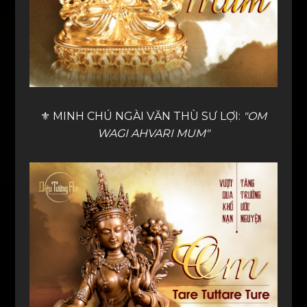
⚜️ MINH CHÚ NGÀI VĂN THÙ SƯ LỢI:
"OM
WAGI AHVARI MUM"