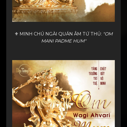
⚜️ MINH CHÚ NGÀI QUÁN ÂM TỨ THỦ:
"OM
MANI PADME HUM"