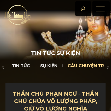
TIN TỨC
SỰ KIỆN
CÂU CHUYỆN TRÀ ĐÀM
D
T
I
N
T
Ứ
C
S
Ự
K
I
Ệ
N
TIN TỨC
SỰ KIỆN
CÂU CHUYỆN TRÀ 
THẦN CHÚ PHẠN NGỮ - THẦN
CHÚ CHỨA VÔ LƯỢNG PHÁP,
GIỮ VÔ LƯỢNG NGHĨA