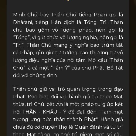
Minh Chú hay Thần Chú tiếng Phạn gọi là
Dhàrani, tiếng Hán dịch là Tổng Trì. Thần
chú bao gồm vô lượng pháp, nên gọi là
“Tổng”, vì giữ chứa vô lượng nghĩa, nên gọi là
“Trì”. Thần Chú mang ý nghĩa bao trùm tất
cả Pháp, gìn giữ tư tưởng cao thượng từ vô
lượng diệu nghĩa của nội tâm. Mỗi câu “Thần
Chú” là cả một “Tâm Ý” của chư Phật, Bồ Tát
đối với chúng sinh.
Thần chú giữ vai trò quan trọng trong đạo
Phật. Đặc biệt đối với hành giả tu theo Mật
thừa, trì Chú, bắt Ấn là một pháp tu giúp kết
nối THÂN - KHẨU - Ý để đạt đến "Tam mật
tương ưng, tức thân thành Phật". Hành giả
chưa đủ cơ duyên thọ lễ Quán đảnh và tu trì
theo Mật tông, có thể trì niệm một số câu