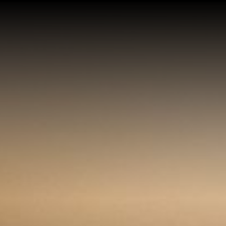
N TỨC
SỰ KIỆN
CÂU CHUYỆN TRÀ ĐÀM
DỰ