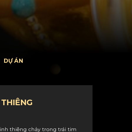
DỰ ÁN
 THIÊNG
nh thiêng chảy trong trái tim