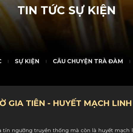
T
I
N
T
Ứ
C
S
Ự
K
I
Ệ
N
C
SỰ KIỆN
CÂU CHUYỆN TRÀ ĐÀM
Ờ GIA TIÊN - HUYẾT MẠCH LINH
à tín ngưỡng truyền thống mà còn là huyết mạch li