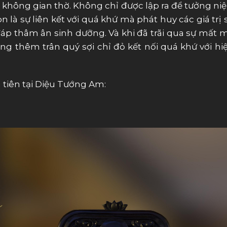
hông gian thờ. Không chỉ được lập ra để tưởng ni
òn là sự liên kết với quá khứ mà phát huy các giá trị
 đáp thâm ân sinh dưỡng. Và khi đã trãi qua sự mất 
àng thêm trân quý sợi chỉ đỏ kết nối quá khứ với h
a tiên tại Diệu Tướng Am: