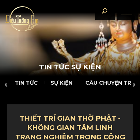
TIN TỨC
SỰ KIỆN
CÂU CHUYỆN TRÀ ĐÀM
D
T
I
N
T
Ứ
C
S
Ự
K
I
Ệ
N
TIN TỨC
SỰ KIỆN
CÂU CHUYỆN TRÀ 
THIẾT TRÍ GIAN THỜ PHẬT -
KHÔNG GIAN TÂM LINH
TRANG NGHIÊM TRONG CÔNG