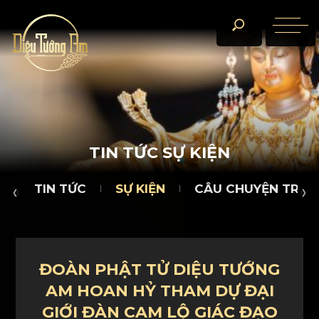
TIN TỨC
SỰ KIỆN
CÂU CHUYỆN TRÀ ĐÀM
D
T
I
N
T
Ứ
C
S
Ự
K
I
Ệ
N
TIN TỨC
SỰ KIỆN
CÂU CHUYỆN TRÀ 
ĐOÀN PHẬT TỬ DIỆU TƯỚNG
AM HOAN HỶ THAM DỰ ĐẠI
GIỚI ĐÀN CAM LỘ GIÁC ĐẠO