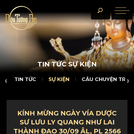
TIN TỨC
SỰ KIỆN
CÂU CHUYỆN TRÀ ĐÀM
D
T
I
N
T
Ứ
C
S
Ự
K
I
Ệ
N
TIN TỨC
SỰ KIỆN
CÂU CHUYỆN TRÀ 
KÍNH MỪNG NGÀY VÍA DƯỢC
SƯ LƯU LY QUANG NHƯ LAI
THÀNH ĐẠO 30/09 ÂL, PL 2566