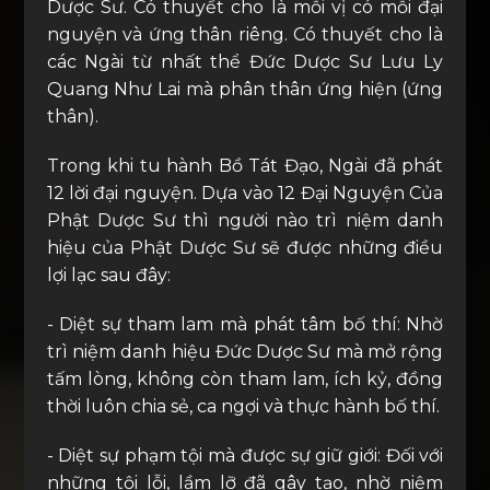
Dược Sư. Có thuyết cho là mỗi vị có mỗi đại
nguyện và ứng thân riêng. Có thuyết cho là
các Ngài từ nhất thể Đức Dược Sư Lưu Ly
Quang Như Lai mà phân thân ứng hiện (ứng
thân).
Trong khi tu hành Bồ Tát Đạo, Ngài đã phát
12 lời đại nguyện. Dựa vào 12 Đại Nguyện Của
Phật Dược Sư thì người nào trì niệm danh
hiệu của Phật Dược Sư sẽ được những điều
lợi lạc sau đây:
- Diệt sự tham lam mà phát tâm bố thí: Nhờ
trì niệm danh hiệu Đức Dược Sư mà mở rộng
tấm lòng, không còn tham lam, ích kỷ, đồng
thời luôn chia sẻ, ca ngợi và thực hành bố thí.
- Diệt sự phạm tội mà được sự giữ giới: Đối với
những tội lỗi, lầm lỡ đã gây tạo, nhờ niệm