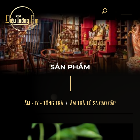
S
Ả
N
P
H
Ẩ
M
ẤM - LY - TỐNG TRÀ
ẤM TRÀ TỬ SA CAO CẤP