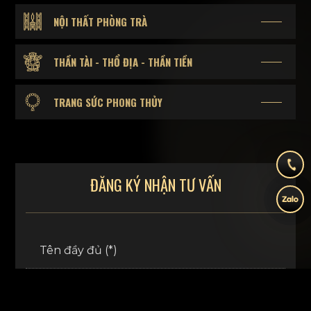
NỘI THẤT PHÒNG TRÀ
THẦN TÀI - THỔ ĐỊA - THẦN TIỀN
TRANG SỨC PHONG THỦY
ĐĂNG KÝ NHẬN TƯ VẤN
Tên đầy đủ (*)
Số điện thoại (*)