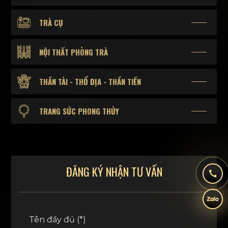
TRÀ CỤ
NỘI THẤT PHÒNG TRÀ
THẦN TÀI - THỔ ĐỊA - THẦN TIỀN
TRANG SỨC PHONG THỦY
ĐĂNG KÝ NHẬN TƯ VẤN
Tên đầy đủ (*)