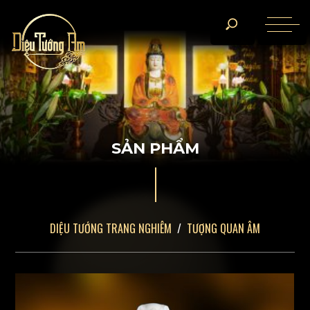
S
Ả
N
P
H
Ẩ
M
DIỆU TƯỚNG TRANG NGHIÊM
TƯỢNG QUAN ÂM