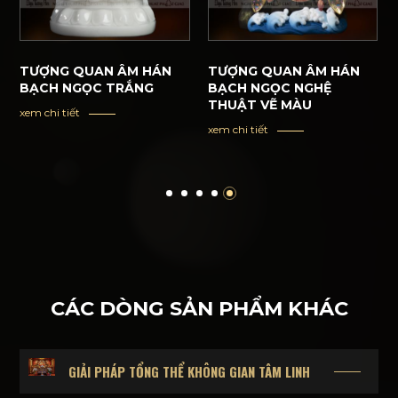
TƯỢNG QUAN ÂM HÁN
TƯỢNG QUAN ÂM HÁN
BẠCH NGỌC TRẮNG
BẠCH NGỌC NGHỆ
THUẬT VẼ MÀU
xem chi tiết
xem chi tiết
CÁC DÒNG SẢN PHẨM KHÁC
GIẢI PHÁP TỔNG THỂ KHÔNG GIAN TÂM LINH