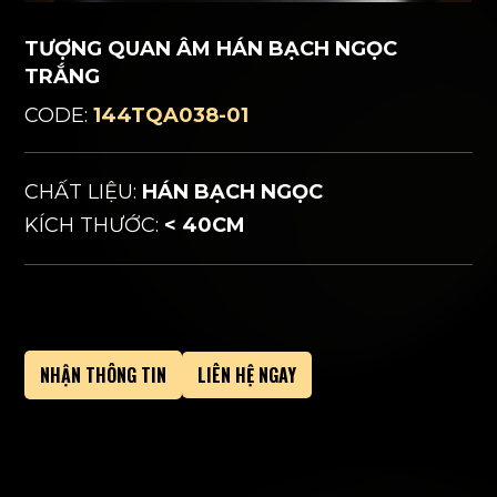
TƯỢNG QUAN ÂM HÁN BẠCH NGỌC
TRẮNG
CODE:
144TQA038-01
CHẤT LIỆU:
HÁN BẠCH NGỌC
KÍCH THƯỚC:
< 40CM
NHẬN THÔNG TIN
LIÊN HỆ NGAY