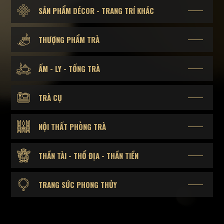
SẢN PHẨM DÉCOR - TRANG TRÍ KHÁC
THƯỢNG PHẨM TRÀ
ẤM - LY - TỐNG TRÀ
TRÀ CỤ
NỘI THẤT PHÒNG TRÀ
THẦN TÀI - THỔ ĐỊA - THẦN TIỀN
TRANG SỨC PHONG THỦY