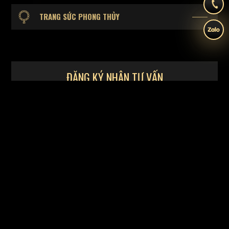
TRANG SỨC PHONG THỦY
ĐĂNG KÝ NHẬN TƯ VẤN
Tên đầy đủ (*)
Số điện thoại (*)
Email
Khu vực (*)