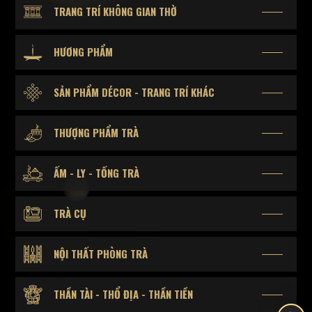
TRANG TRÍ KHÔNG GIAN THỜ
HƯƠNG PHẨM
SẢN PHẨM DÉCOR - TRANG TRÍ KHÁC
THƯỢNG PHẨM TRÀ
ẤM - LY - TỐNG TRÀ
TRÀ CỤ
NỘI THẤT PHÒNG TRÀ
THẦN TÀI - THỔ ĐỊA - THẦN TIỀN