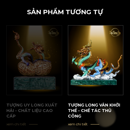
SẢN PHẨM TƯƠNG TỰ
TƯỢNG UY LONG XUẤT
TƯỢNG LONG VÂN KHỞI
HẢI - CHẤT LIỆU CAO
THẾ - CHẾ TÁC THỦ
CẤP
CÔNG
xem chi tiết
xem chi tiết