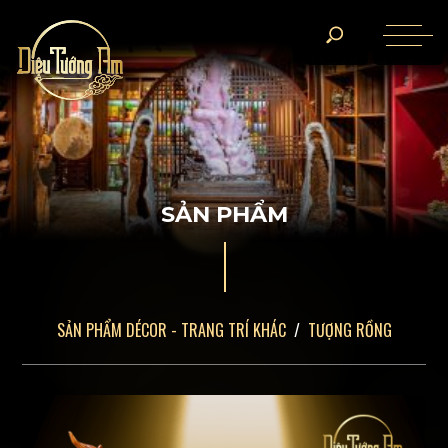
S
Ả
N
P
H
Ẩ
M
SẢN PHẨM DÉCOR - TRANG TRÍ KHÁC
TƯỢNG RỒNG