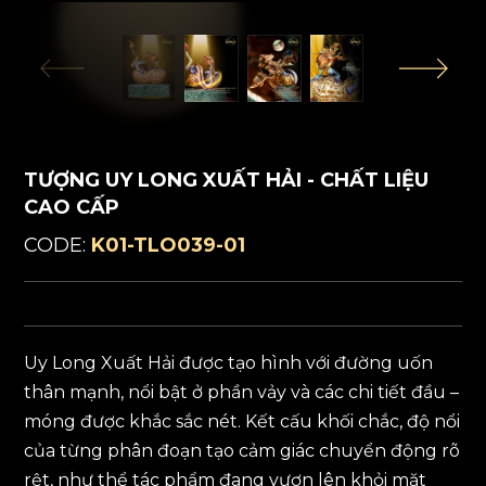
TƯỢNG UY LONG XUẤT HẢI - CHẤT LIỆU
CAO CẤP
CODE:
K01-TLO039-01
Uy Long Xuất Hải được tạo hình với đường uốn
thân mạnh, nổi bật ở phần vảy và các chi tiết đầu –
móng được khắc sắc nét. Kết cấu khối chắc, độ nổi
của từng phân đoạn tạo cảm giác chuyển động rõ
rệt, như thể tác phẩm đang vươn lên khỏi mặt