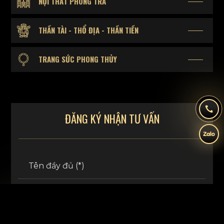
NỘI THẤT PHÒNG TRÀ
THẦN TÀI - THỔ ĐỊA - THẦN TIỀN
TRANG SỨC PHONG THỦY
ĐĂNG KÝ NHẬN TƯ VẤN
Tên đầy đủ (*)
Số điện thoại (*)
Email