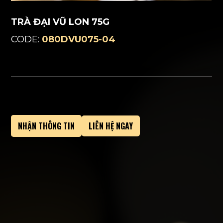
TRÀ ĐẠI VŨ LON 75G
CODE:
080DVU075-04
NHẬN THÔNG TIN
LIÊN HỆ NGAY