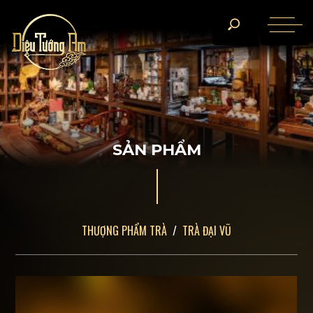
S
Ả
N
P
H
Ẩ
M
THƯỢNG PHẨM TRÀ
TRÀ ĐẠI VŨ