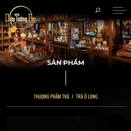
S
Ả
N
P
H
Ẩ
M
THƯỢNG PHẨM TRÀ
TRÀ Ô LONG