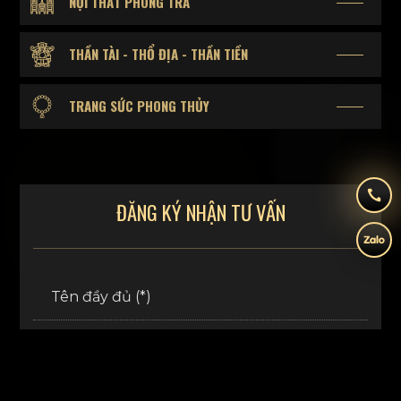
NỘI THẤT PHÒNG TRÀ
THẦN TÀI - THỔ ĐỊA - THẦN TIỀN
TRANG SỨC PHONG THỦY
ĐĂNG KÝ NHẬN TƯ VẤN
Tên đầy đủ (*)
Số điện thoại (*)
Email