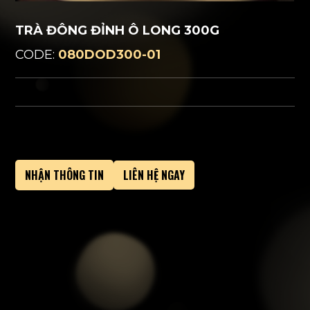
TRÀ ĐÔNG ĐỈNH Ô LONG 300G
CODE:
080DOD300-01
NHẬN THÔNG TIN
LIÊN HỆ NGAY