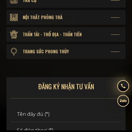
TRÀ CỤ
NỘI THẤT PHÒNG TRÀ
THẦN TÀI - THỔ ĐỊA - THẦN TIỀN
TRANG SỨC PHONG THỦY
ĐĂNG KÝ NHẬN TƯ VẤN
Tên đầy đủ (*)
Số điện thoại (*)