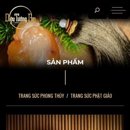
S
Ả
N
P
H
Ẩ
M
TRANG SỨC PHONG THỦY
TRANG SỨC PHẬT GIÁO