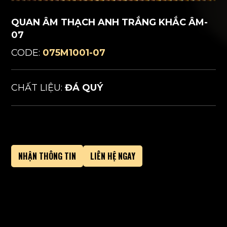
QUAN ÂM THẠCH ANH TRẮNG KHẮC ÂM-
07
CODE:
075M1001-07
CHẤT LIỆU:
ĐÁ QUÝ
NHẬN THÔNG TIN
LIÊN HỆ NGAY