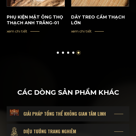
PHỤ KIỆN MẶT ÔNG THỌ
DÂY TREO CẨM THẠCH
THẠCH ANH TRẮNG-01
LỚN
xem chi tiết
xem chi tiết
CÁC DÒNG SẢN PHẨM KHÁC
GIẢI PHÁP TỔNG THỂ KHÔNG GIAN TÂM LINH
DIỆU TƯỚNG TRANG NGHIÊM