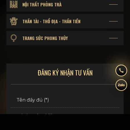
NỘI THẤT PHÒNG TRÀ
THẦN TÀI - THỔ ĐỊA - THẦN TIỀN
TRANG SỨC PHONG THỦY
ĐĂNG KÝ NHẬN TƯ VẤN
Tên đầy đủ (*)
Số điện thoại (*)