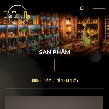
S
Ả
N
P
H
Ẩ
M
HƯƠNG PHẨM
NẾN - ĐÈN CẦY