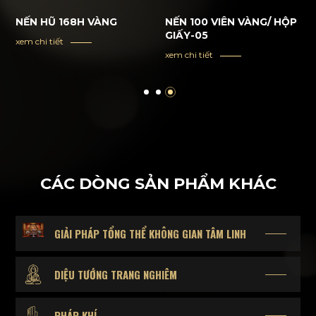
NẾN HŨ 168H VÀNG
NẾN 100 VIÊN VÀNG/ HỘP
GIẤY-05
xem chi tiết
xem chi tiết
CÁC DÒNG SẢN PHẨM KHÁC
GIẢI PHÁP TỔNG THỂ KHÔNG GIAN TÂM LINH
DIỆU TƯỚNG TRANG NGHIÊM
PHÁP KHÍ