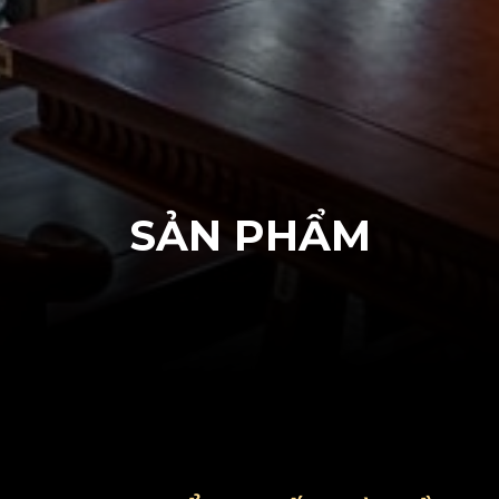
S
Ả
N
P
H
Ẩ
M