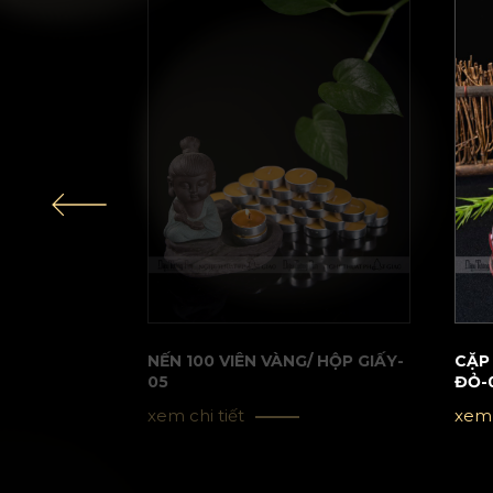
NẾN 100 VIÊN VÀNG/ HỘP GIẤY-
CẶP
05
ĐỎ-
xem chi tiết
xem 