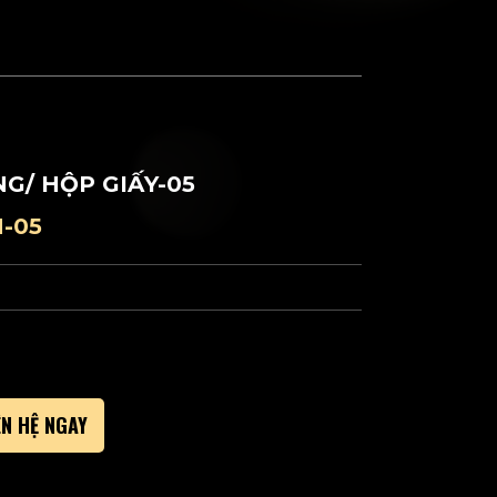
NG/ HỘP GIẤY-05
-05
ÊN HỆ NGAY