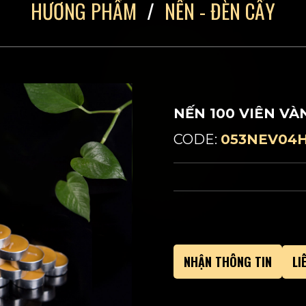
HƯƠNG PHẨM
NẾN - ĐÈN CẦY
NẾN 100 VIÊN VÀ
CODE:
053NEV04H
LI
NHẬN THÔNG TIN