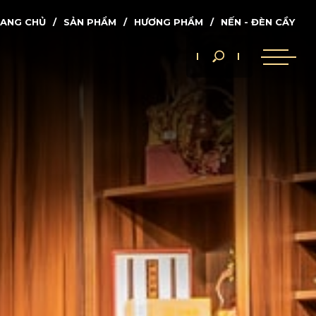
ANG CHỦ
SẢN PHẨM
HƯƠNG PHẨM
NẾN - ĐÈN CẦY
Tìm
nhanh...