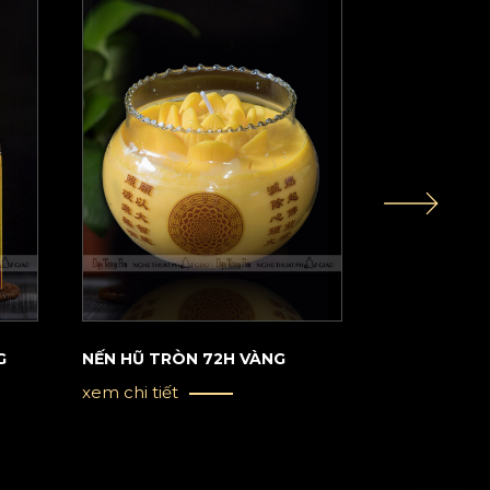
G
NẾN HŨ TRÒN 72H VÀNG
NẾN HŨ 168
xem chi tiết
xem chi tiết