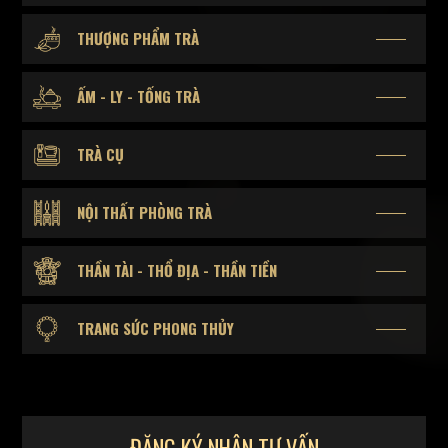
THƯỢNG PHẨM TRÀ
ẤM - LY - TỐNG TRÀ
TRÀ CỤ
NỘI THẤT PHÒNG TRÀ
THẦN TÀI - THỔ ĐỊA - THẦN TIỀN
TRANG SỨC PHONG THỦY
ĐĂNG KÝ NHẬN TƯ VẤN