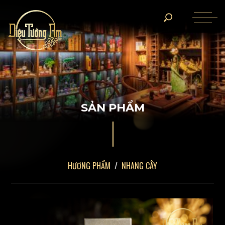
S
Ả
N
P
H
Ẩ
M
HƯƠNG PHẨM
NHANG CÂY